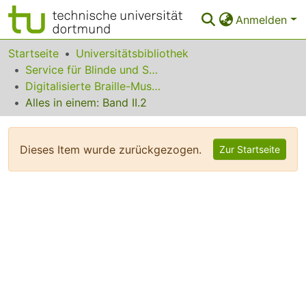
Anmelden
Bereiche & Sammlungen
Startseite
Universitätsbibliothek
Service für Blinde und Sehbehinderte
Das gesamte Repositorium
Digitalisierte Braille-Musik-Matrizen des VzfB
Alles in einem: Band II.2
Statistiken
FAQ
Dieses Item wurde zurückgezogen.
Zur Startseite
Leitlinien
Zurück zur Startseite