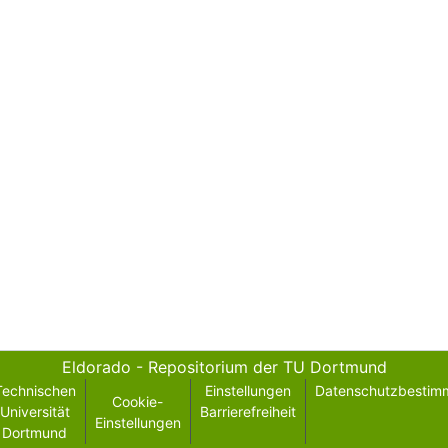
Eldorado - Repositorium der TU Dortmund
Technischen
Einstellungen
Datenschutzbestim
Cookie-
Universität
Barrierefreiheit
Einstellungen
Dortmund