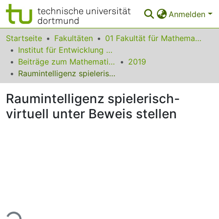
Anmelden
Bereiche & Sammlungen
Startseite
Fakultäten
01 Fakultät für Mathematik
Institut für Entwicklung und Erforschung des Mathematikunterrichts
Das gesamte Repositorium
Beiträge zum Mathematikunterricht
2019
Raumintelligenz spielerisch-virtuell unter Beweis stellen
Statistiken
Raumintelligenz spielerisch-
FAQ
virtuell unter Beweis stellen
Leitlinien
Zurück zur Startseite
ade...