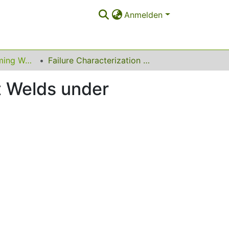
Anmelden
I²FG Impulse Forming Workshop 2013
Failure Characterization of Laser Welds and Spot Welds under Combined Loading Conditions
t Welds under