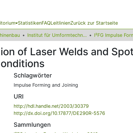
itorium
Statistiken
FAQ
Leitlinien
Zurück zur Startseite
chinenbau
Institut für Umformtechnik und Leichtbau
tion of Laser Welds and Spo
onditions
Schlagwörter
Impulse Forming and Joining
URI
http://hdl.handle.net/2003/30379
http://dx.doi.org/10.17877/DE290R-5576
Sammlungen