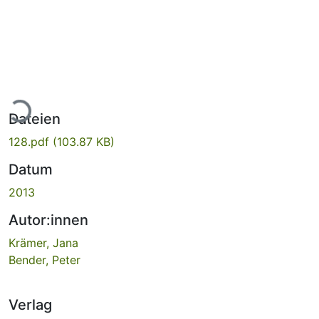
Lade...
Dateien
128.pdf
(103.87 KB)
Datum
2013
Autor:innen
Krämer, Jana
Bender, Peter
Verlag