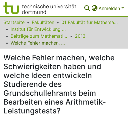
Anmelden
Bereiche & Sammlungen
Startseite
Fakultäten
01 Fakultät für Mathematik
Institut für Entwicklung und Erforschung des Mathematikunterrichts
Das gesamte Repositorium
Beiträge zum Mathematikunterricht
2013
Welche Fehler machen, welche Schwierigkeiten haben und welche Ideen entwickeln Studierende des Grundschullehramts beim Bearbeiten eines Arithmetik-Leistungstests?
Statistiken
Welche Fehler machen, welche
FAQ
Schwierigkeiten haben und
Leitlinien
welche Ideen entwickeln
Zurück zur Startseite
Studierende des
Grundschullehramts beim
Bearbeiten eines Arithmetik-
Leistungstests?