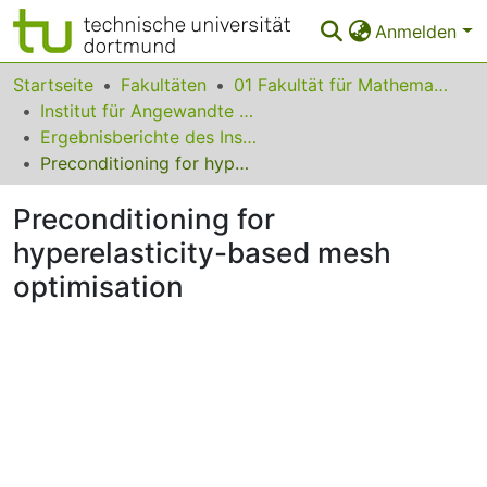
Anmelden
Bereiche & Sammlungen
Startseite
Fakultäten
01 Fakultät für Mathematik
Institut für Angewandte Mathematik
Das gesamte Repositorium
Ergebnisberichte des Instituts für Angewandte Mathematik
Preconditioning for hyperelasticity-based mesh optimisation
Statistiken
Preconditioning for
FAQ
hyperelasticity-based mesh
Leitlinien
optimisation
Zurück zur Startseite