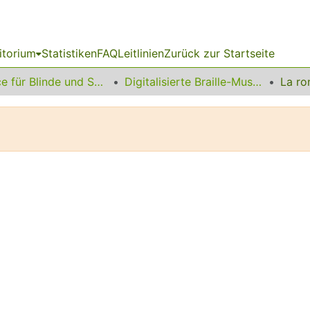
itorium
Statistiken
FAQ
Leitlinien
Zurück zur Startseite
Service für Blinde und Sehbehinderte
Digitalisierte Braille-Musik-Matrizen des VzfB