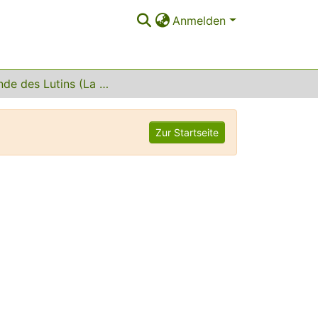
Anmelden
La ronde des Lutins (La redda dei Folletti)
Zur Startseite