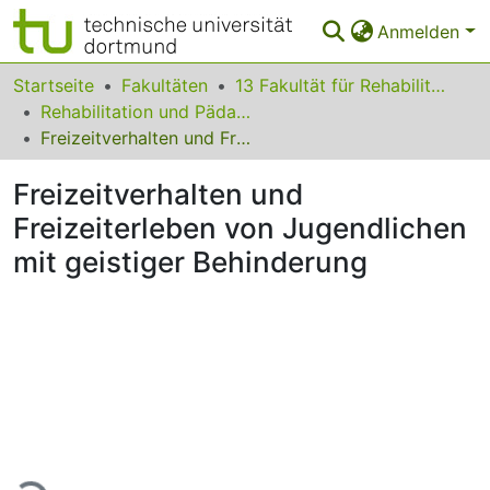
Anmelden
Bereiche & Sammlungen
Startseite
Fakultäten
13 Fakultät für Rehabilitationswissenschaften
Rehabilitation und Pädagogik bei geistiger Behinderung
Das gesamte Repositorium
Freizeitverhalten und Freizeiterleben von Jugendlichen mit geistiger Behinderung
Statistiken
Freizeitverhalten und
FAQ
Freizeiterleben von Jugendlichen
mit geistiger Behinderung
Leitlinien
Zurück zur Startseite
Lade...