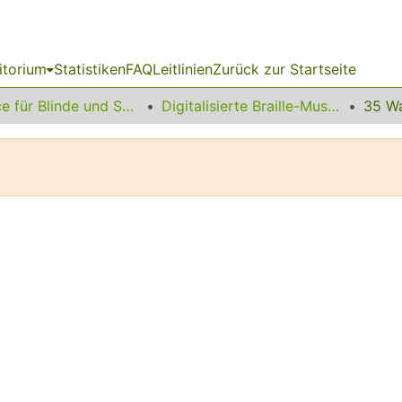
itorium
Statistiken
FAQ
Leitlinien
Zurück zur Startseite
Service für Blinde und Sehbehinderte
Digitalisierte Braille-Musik-Matrizen des VzfB
35 Wa