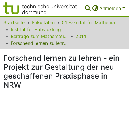
Anmelden
Bereiche & Sammlungen
Startseite
Fakultäten
01 Fakultät für Mathematik
Institut für Entwicklung und Erforschung des Mathematikunterrichts
Das gesamte Repositorium
Beiträge zum Mathematikunterricht
2014
Forschend lernen zu lehren - ein Projekt zur Gestaltung der neu geschaffenen Praxisphase in NRW
Statistiken
Forschend lernen zu lehren - ein
FAQ
Projekt zur Gestaltung der neu
Leitlinien
geschaffenen Praxisphase in
Zurück zur Startseite
NRW