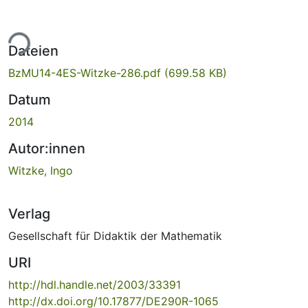
ade...
Dateien
BzMU14-4ES-Witzke-286.pdf
(699.58 KB)
Datum
2014
Autor:innen
Witzke, Ingo
Verlag
Gesellschaft für Didaktik der Mathematik
URI
http://hdl.handle.net/2003/33391
http://dx.doi.org/10.17877/DE290R-1065