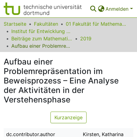
Anmelden
Bereiche & Sammlungen
Startseite
Fakultäten
01 Fakultät für Mathematik
Institut für Entwicklung und Erforschung des Mathematikunterrichts
Das gesamte Repositorium
Beiträge zum Mathematikunterricht
2019
Aufbau einer Problemrepräsentation im Beweisprozess – Eine Analyse der Aktivitäten in der Verstehensphase
Statistiken
Aufbau einer
FAQ
Problemrepräsentation im
Leitlinien
Beweisprozess – Eine Analyse
Zurück zur Startseite
der Aktivitäten in der
Verstehensphase
Kurzanzeige
dc.contributor.author
Kirsten, Katharina