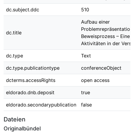
dc.subject.ddc
510
Aufbau einer
Problemrepräsentation
dc.title
Beweisprozess – Eine A
Aktivitäten in der Ver
dc.type
Text
dc.type.publicationtype
conferenceObject
dcterms.accessRights
open access
eldorado.dnb.deposit
true
eldorado.secondarypublication
false
Dateien
Originalbündel