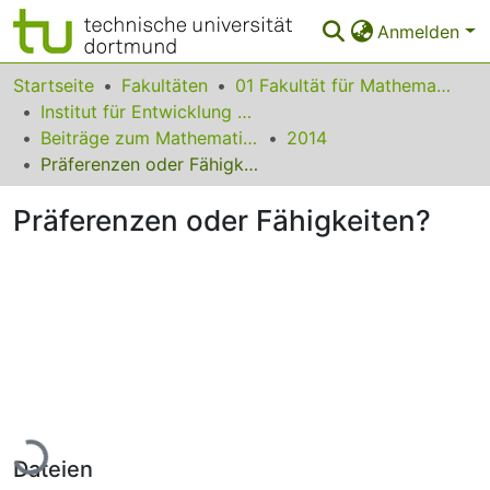
Anmelden
Bereiche & Sammlungen
Startseite
Fakultäten
01 Fakultät für Mathematik
Institut für Entwicklung und Erforschung des Mathematikunterrichts
Das gesamte Repositorium
Beiträge zum Mathematikunterricht
2014
Präferenzen oder Fähigkeiten?
Statistiken
Präferenzen oder Fähigkeiten?
FAQ
Leitlinien
Zurück zur Startseite
Lade...
Dateien