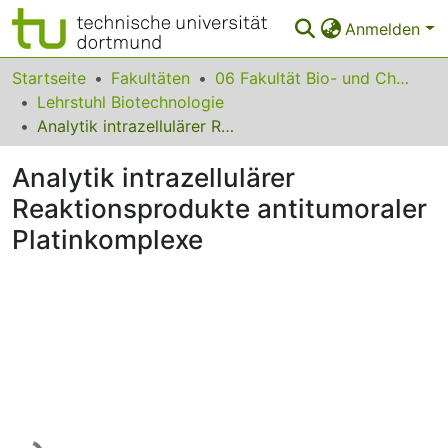
Anmelden
Bereiche & Sammlungen
Startseite
Fakultäten
06 Fakultät Bio- und Chemieingenieurwesen
Lehrstuhl Biotechnologie
Das gesamte Repositorium
Analytik intrazellulärer Reaktionsprodukte antitumoraler Platinkomplexe
Statistiken
Analytik intrazellulärer
FAQ
Reaktionsprodukte antitumoraler
Platinkomplexe
Leitlinien
Zurück zur Startseite