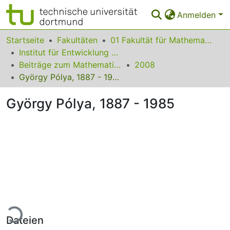
Anmelden
Bereiche & Sammlungen
Startseite
Fakultäten
01 Fakultät für Mathematik
Institut für Entwicklung und Erforschung des Mathematikunterrichts
Das gesamte Repositorium
Beiträge zum Mathematikunterricht
2008
György Pólya, 1887 - 1985
Statistiken
György Pólya, 1887 - 1985
FAQ
Leitlinien
Zurück zur Startseite
ade...
Dateien