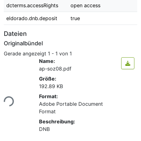
dcterms.accessRights
open access
eldorado.dnb.deposit
true
Dateien
Originalbündel
Gerade angezeigt
1 - 1 von 1
Name:
ap-soz08.pdf
Größe:
192.89 KB
Format:
ade...
Adobe Portable Document
Format
Beschreibung:
DNB