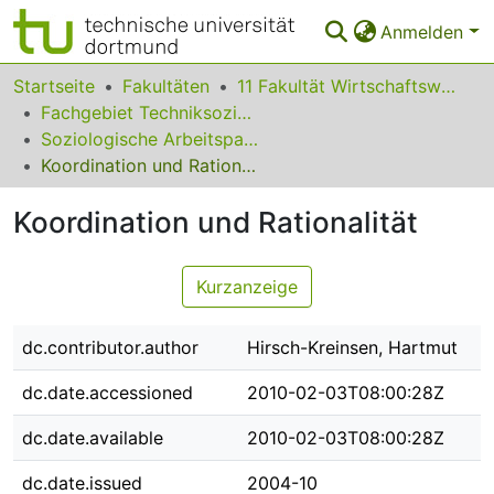
Anmelden
Bereiche & Sammlungen
Startseite
Fakultäten
11 Fakultät Wirtschaftswissenschaften
Fachgebiet Techniksoziologie
Das gesamte Repositorium
Soziologische Arbeitspapiere
Koordination und Rationalität
Statistiken
Koordination und Rationalität
FAQ
Leitlinien
Kurzanzeige
Zurück zur Startseite
dc.contributor.author
Hirsch-Kreinsen, Hartmut
dc.date.accessioned
2010-02-03T08:00:28Z
dc.date.available
2010-02-03T08:00:28Z
dc.date.issued
2004-10