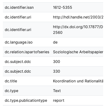
dc.identifier.issn
1612-5355
dc.identifier.uri
http://hdl.handle.net/2003/2
http://dx.doi.org/10.17877/D
dc.identifier.uri
2560
dc.language.iso
de
dc.relation.ispartofseries
Soziologische Arbeitspapiere 
dc.subject.ddc
300
dc.subject.ddc
330
dc.title
Koordination und Rationalität
dc.type
Text
dc.type.publicationtype
report