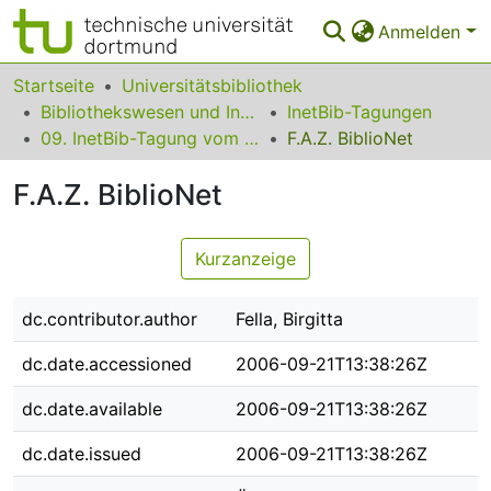
Anmelden
Bereiche & Sammlungen
Startseite
Universitätsbibliothek
Bibliothekswesen und Information
InetBib-Tagungen
Das gesamte Repositorium
09. InetBib-Tagung vom 06. bis 08. September 2006 in Münster
F.A.Z. BiblioNet
Statistiken
F.A.Z. BiblioNet
FAQ
Kurzanzeige
Leitlinien
Zurück zur Startseite
dc.contributor.author
Fella, Birgitta
dc.date.accessioned
2006-09-21T13:38:26Z
dc.date.available
2006-09-21T13:38:26Z
dc.date.issued
2006-09-21T13:38:26Z