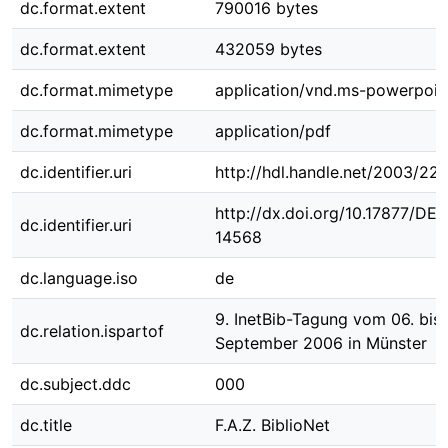
dc.format.extent
790016 bytes
dc.format.extent
432059 bytes
dc.format.mimetype
application/vnd.ms-powerpoin
dc.format.mimetype
application/pdf
dc.identifier.uri
http://hdl.handle.net/2003/22
http://dx.doi.org/10.17877/DE
dc.identifier.uri
14568
dc.language.iso
de
9. InetBib-Tagung vom 06. bis 
dc.relation.ispartof
September 2006 in Münster
dc.subject.ddc
000
dc.title
F.A.Z. BiblioNet