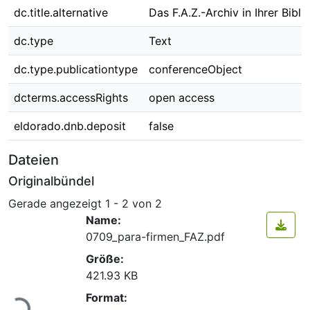
dc.title.alternative
Das F.A.Z.-Archiv in Ihrer Bibli
dc.type
Text
dc.type.publicationtype
conferenceObject
dcterms.accessRights
open access
eldorado.dnb.deposit
false
Dateien
Originalbündel
Gerade angezeigt
1 - 2 von 2
Name:
0709_para-firmen_FAZ.pdf
Größe:
421.93 KB
Lade...
Format: