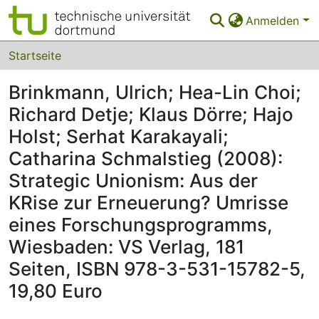
Anmelden
Bereiche & Sammlungen
Startseite
Das gesamte Repositorium
Brinkmann, Ulrich; Hea-Lin Choi;
Richard Detje; Klaus Dörre; Hajo
Statistiken
Holst; Serhat Karakayali;
FAQ
Catharina Schmalstieg (2008):
Leitlinien
Strategic Unionism: Aus der
Zurück zur Startseite
KRise zur Erneuerung? Umrisse
eines Forschungsprogramms,
Wiesbaden: VS Verlag, 181
Seiten, ISBN 978-3-531-15782-5,
19,80 Euro