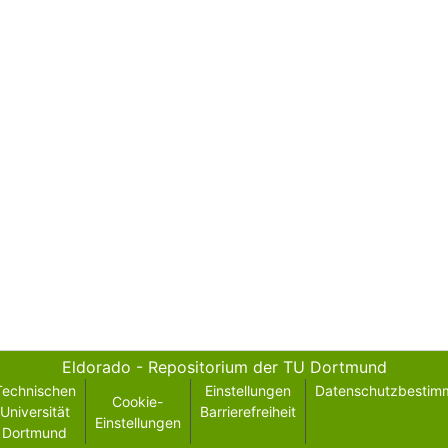
Eldorado - Repositorium der TU Dortmund
Technischen
Einstellungen
Datenschutzbestim
Cookie-
Universität
Barrierefreiheit
Einstellungen
Dortmund