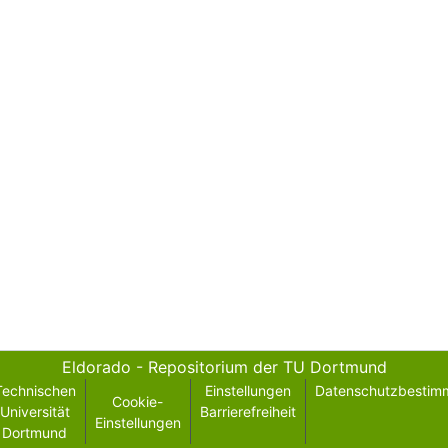
Eldorado - Repositorium der TU Dortmund
Technischen
Einstellungen
Datenschutzbestim
Cookie-
Universität
Barrierefreiheit
Einstellungen
Dortmund