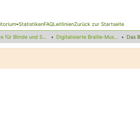
itorium
Statistiken
FAQ
Leitlinien
Zurück zur Startseite
Service für Blinde und Sehbehinderte
Digitalisierte Braille-Musik-Matrizen des VzfB