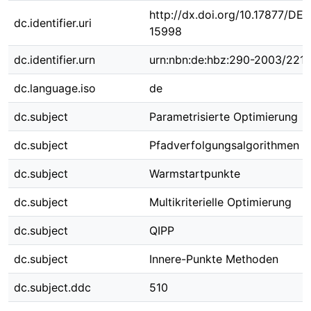
http://dx.doi.org/10.17877/DE
dc.identifier.uri
15998
dc.identifier.urn
urn:nbn:de:hbz:290-2003/221
dc.language.iso
de
dc.subject
Parametrisierte Optimierung
dc.subject
Pfadverfolgungsalgorithmen
dc.subject
Warmstartpunkte
dc.subject
Multikriterielle Optimierung
dc.subject
QIPP
dc.subject
Innere-Punkte Methoden
dc.subject.ddc
510