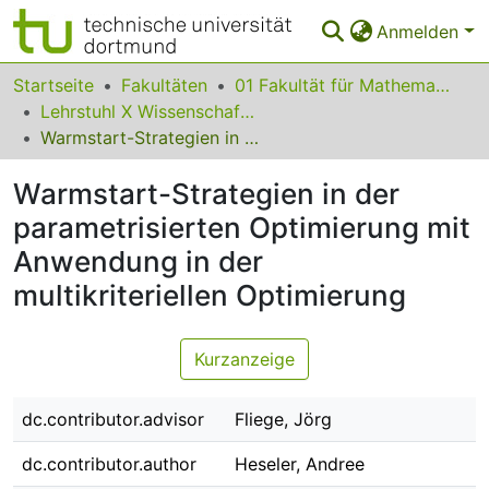
Anmelden
Bereiche & Sammlungen
Startseite
Fakultäten
01 Fakultät für Mathematik
Lehrstuhl X Wissenschaftliches Rechnen
Das gesamte Repositorium
Warmstart-Strategien in der parametrisierten Optimierung mit Anwendung in der multikriteriellen Optimierung
Statistiken
Warmstart-Strategien in der
FAQ
parametrisierten Optimierung mit
Anwendung in der
Leitlinien
multikriteriellen Optimierung
Zurück zur Startseite
Kurzanzeige
dc.contributor.advisor
Fliege, Jörg
dc.contributor.author
Heseler, Andree