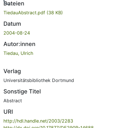
Lade...
Dateien
TiedauAbstract.pdf
(38 KB)
Datum
2004-08-24
Autor:innen
Tiedau, Ulrich
Verlag
Universitätsbibliothek Dortmund
Sonstige Titel
Abstract
URI
http://hdl.handle.net/2003/2283
http://dx.doi.org/10.17877/DE290R-14688