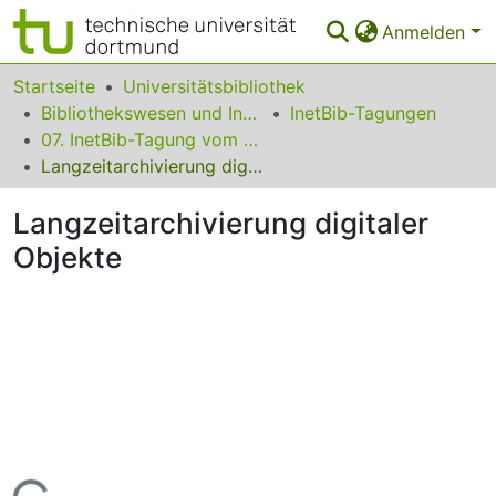
Anmelden
Bereiche & Sammlungen
Startseite
Universitätsbibliothek
Bibliothekswesen und Information
InetBib-Tagungen
Das gesamte Repositorium
07. InetBib-Tagung vom 12. bis 14. November 2003 in Frankfurt am Main
Langzeitarchivierung digitaler Objekte
Statistiken
Langzeitarchivierung digitaler
FAQ
Objekte
Leitlinien
Zurück zur Startseite