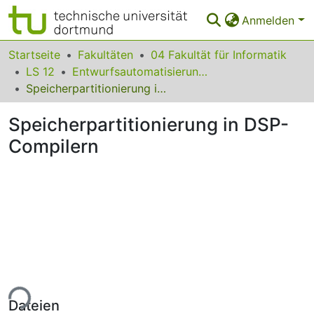
Anmelden
Bereiche & Sammlungen
Startseite
Fakultäten
04 Fakultät für Informatik
LS 12
Entwurfsautomatisierung für Eingebettete Systeme
Das gesamte Repositorium
Speicherpartitionierung in DSP-Compilern
Statistiken
Speicherpartitionierung in DSP-
FAQ
Compilern
Leitlinien
Zurück zur Startseite
ade...
Dateien