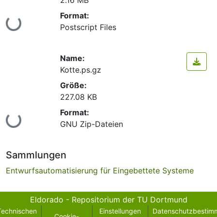
Format:
Lade...
Postscript Files
Name:
Kotte.ps.gz
Größe:
227.08 KB
Format:
Lade...
GNU Zip-Dateien
Sammlungen
Entwurfsautomatisierung für Eingebettete Systeme
Eldorado - Repositorium der TU Dortmund
Technischen
Einstellungen
Datenschutzbestim
Cookie-