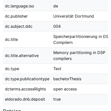
dc.language.iso
de
dc.publisher
Universität Dortmund
dc.subject.ddc
004
Speicherpartitionierung in DSP
dc.title
Compilern
Memory partitioning in DSP
dc.title.alternative
compilers
dc.type
Text
dc.type.publicationtype
bachelorThesis
dcterms.accessRights
open access
eldorado.dnb.deposit
true