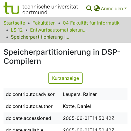
Anmelden
Bereiche & Sammlungen
Startseite
Fakultäten
04 Fakultät für Informatik
LS 12
Entwurfsautomatisierung für Eingebettete Systeme
Das gesamte Repositorium
Speicherpartitionierung in DSP-Compilern
Statistiken
Speicherpartitionierung in DSP-
FAQ
Compilern
Leitlinien
Kurzanzeige
Zurück zur Startseite
dc.contributor.advisor
Leupers, Rainer
dc.contributor.author
Kotte, Daniel
dc.date.accessioned
2005-06-01T14:50:42Z
dc.date.available
2005-06-01T14:50:42Z