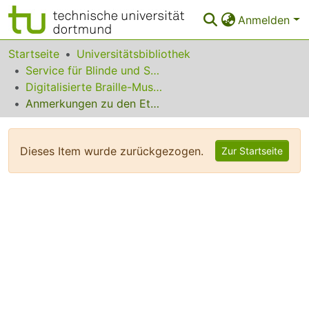
Anmelden
Bereiche & Sammlungen
Startseite
Universitätsbibliothek
Service für Blinde und Sehbehinderte
Das gesamte Repositorium
Digitalisierte Braille-Musik-Matrizen des VzfB
Anmerkungen zu den Etüden von Cramer
Statistiken
FAQ
Dieses Item wurde zurückgezogen.
Zur Startseite
Leitlinien
Zurück zur Startseite