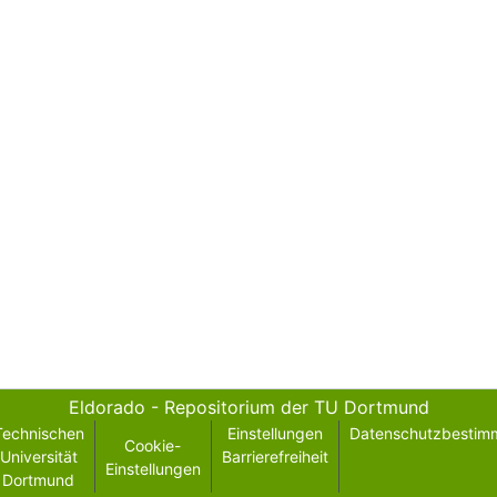
Eldorado - Repositorium der TU Dortmund
Technischen
Einstellungen
Datenschutzbestim
Cookie-
Universität
Barrierefreiheit
Einstellungen
Dortmund