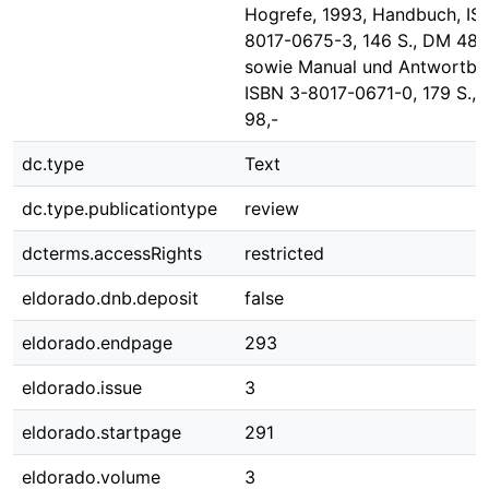
Hogrefe, 1993, Handbuch, IS
8017-0675-3, 146 S., DM 48,
sowie Manual und Antwortblät
ISBN 3-8017-0671-0, 179 S.,
98,-
dc.type
Text
dc.type.publicationtype
review
dcterms.accessRights
restricted
eldorado.dnb.deposit
false
eldorado.endpage
293
eldorado.issue
3
eldorado.startpage
291
eldorado.volume
3