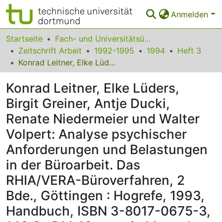
Anmelden
Bereiche & Sammlungen
Startseite
Fach- und Universitätsübergreifendes
Zeitschrift Arbeit
1992-1995
1994
Heft 3
Das gesamte Repositorium
Konrad Leitner, Elke Lüders, Birgit Greiner, Antje Ducki, Renate Niedermeier und Walter Volpert: Analyse psychischer Anforderungen und Belastungen in der Büroarbeit. Das RHIA/VERA-Büroverfahren, 2 Bde., Göttingen : Hogrefe, 1993, Handbuch, ISBN 3-8017-0675-3, 146 S., DM 48,- sowie Manual und Antwortblätter, ISBN 3-8017-0671-0, 179 S., DM 98,-
Statistiken
Konrad Leitner, Elke Lüders,
FAQ
Birgit Greiner, Antje Ducki,
Renate Niedermeier und Walter
Leitlinien
Volpert: Analyse psychischer
Zurück zur Startseite
Anforderungen und Belastungen
in der Büroarbeit. Das
RHIA/VERA-Büroverfahren, 2
Bde., Göttingen : Hogrefe, 1993,
Handbuch, ISBN 3-8017-0675-3,