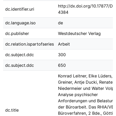
http://dx.doi.org/10.17877/D
dc.identifier.uri
4384
dc.language.iso
de
dc.publisher
Westdeutscher Verlag
dc.relation.ispartofseries
Arbeit
dc.subject.ddc
300
dc.subject.ddc
650
Konrad Leitner, Elke Lüders, B
Greiner, Antje Ducki, Renate
Niedermeier und Walter Volpe
Analyse psychischer
Anforderungen und Belastung
der Büroarbeit. Das RHIA/VE
dc.title
Büroverfahren, 2 Bde., Göttin