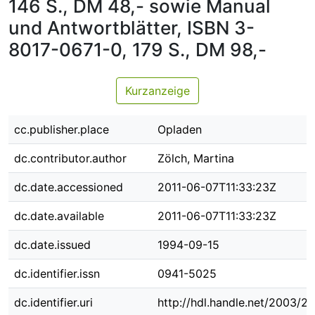
146 S., DM 48,- sowie Manual
und Antwortblätter, ISBN 3-
8017-0671-0, 179 S., DM 98,-
Kurzanzeige
cc.publisher.place
Opladen
dc.contributor.author
Zölch, Martina
dc.date.accessioned
2011-06-07T11:33:23Z
dc.date.available
2011-06-07T11:33:23Z
dc.date.issued
1994-09-15
dc.identifier.issn
0941-5025
dc.identifier.uri
http://hdl.handle.net/2003/2