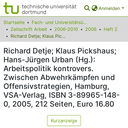
Anmelden
Bereiche & Sammlungen
Startseite
Fach- und Universitätsübergreifendes
Zeitschrift Arbeit
2006-2010
2006
Heft 2
Das gesamte Repositorium
Richard Detje; Klaus Pickshaus; Hans-Jürgen Urban (Hg.): Arbeitspolitik kontrovers. Zwischen Abwehrkämpfen und Offensivstrategien, Hamburg, VSA-Verlag, ISBN 3-89965-148-0, 2005, 212 Seiten, Euro 16.80
Statistiken
Richard Detje; Klaus Pickshaus;
FAQ
Hans-Jürgen Urban (Hg.):
Arbeitspolitik kontrovers.
Leitlinien
Zwischen Abwehrkämpfen und
Zurück zur Startseite
Offensivstrategien, Hamburg,
VSA-Verlag, ISBN 3-89965-148-
0, 2005, 212 Seiten, Euro 16.80
Kurzanzeige