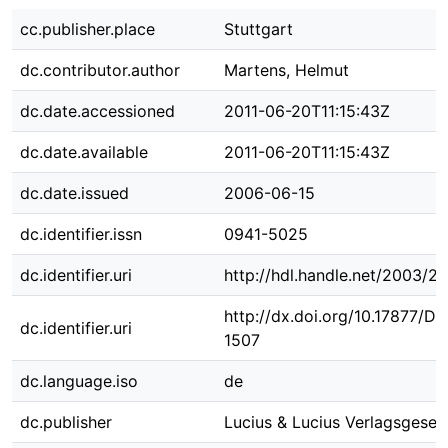
cc.publisher.place
Stuttgart
dc.contributor.author
Martens, Helmut
dc.date.accessioned
2011-06-20T11:15:43Z
dc.date.available
2011-06-20T11:15:43Z
dc.date.issued
2006-06-15
dc.identifier.issn
0941-5025
dc.identifier.uri
http://hdl.handle.net/2003/2
http://dx.doi.org/10.17877/D
dc.identifier.uri
1507
dc.language.iso
de
dc.publisher
Lucius & Lucius Verlagsgesell