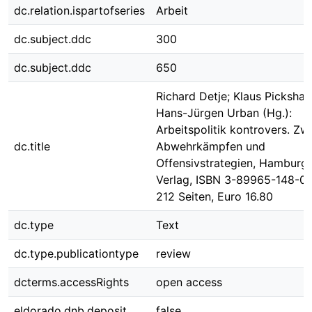
dc.relation.ispartofseries
Arbeit
dc.subject.ddc
300
dc.subject.ddc
650
Richard Detje; Klaus Pickshau
Hans-Jürgen Urban (Hg.):
Arbeitspolitik kontrovers. Zw
dc.title
Abwehrkämpfen und
Offensivstrategien, Hamburg
Verlag, ISBN 3-89965-148-0,
212 Seiten, Euro 16.80
dc.type
Text
dc.type.publicationtype
review
dcterms.accessRights
open access
eldorado.dnb.deposit
false