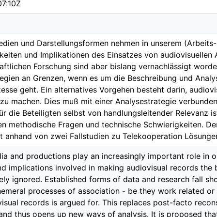
07:10Z
edien und Darstellungsformen nehmen in unserem (Arbeits
hkeiten und Implikationen des Einsatzes von audiovisuellen
aftlichen Forschung sind aber bislang vernachlässigt worde
egien an Grenzen, wenn es um die Beschreibung und Analyse
zesse geht. Ein alternatives Vorgehen besteht darin, audio
zu machen. Dies muß mit einer Analysestrategie verbunden
r die Beteiligten selbst von handlungsleitender Relevanz ist
n methodische Fragen und technische Schwierigkeiten. Der
t anhand von zwei Fallstudien zu Telekooperation Lösungen
a and productions play an increasingly important role in our
d implications involved in making audiovisual records the b
ely ignored. Established forms of data and research fall sh
meral processes of association - be they work related or n
sual records is argued for. This replaces post-facto recons
nd thus opens up new ways of analysis. It is proposed tha