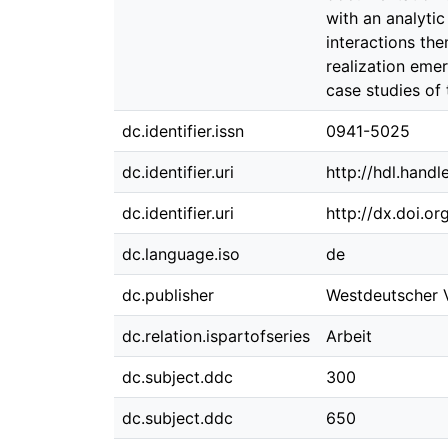
with an analytic
interactions th
realization eme
case studies of
dc.identifier.issn
0941-5025
dc.identifier.uri
http://hdl.hand
dc.identifier.uri
http://dx.doi.o
dc.language.iso
de
dc.publisher
Westdeutscher 
dc.relation.ispartofseries
Arbeit
dc.subject.ddc
300
dc.subject.ddc
650