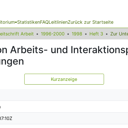
itorium
Statistiken
FAQ
Leitlinien
Zurück zur Startseite
eitschrift Arbeit
1996-2000
1998
Heft 3
n Arbeits- und Interaktion
ungen
Kurzanzeige
h
07:10Z