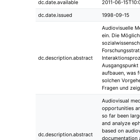
dc.date.available
2011-06-15T10:
dc.date.issued
1998-09-15
Audiovisuelle M
ein. Die Möglic
sozialwissensch
Forschungsstrat
dc.description.abstract
Interaktionspro
Ausgangspunkt 
aufbauen, was fü
solchen Vorgehe
Fragen und zeig
Audiovisual medi
opportunities an
so far been larg
and analyze ephe
based on audiovi
dc.description.abstract
documentation a