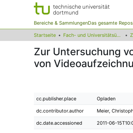
Bereiche & Sammlungen
Das gesamte Repos
Startseite
Fach- und Universitätsübergreifendes
Z
Zur Untersuchung vo
von Videoaufzeichn
cc.publisher.place
Opladen
dc.contributor.author
Meier, Christop
dc.date.accessioned
2011-06-15T10: