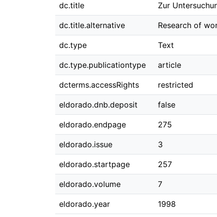
dc.title
Zur Untersuchu
dc.title.alternative
Research of wor
dc.type
Text
dc.type.publicationtype
article
dcterms.accessRights
restricted
eldorado.dnb.deposit
false
eldorado.endpage
275
eldorado.issue
3
eldorado.startpage
257
eldorado.volume
7
eldorado.year
1998