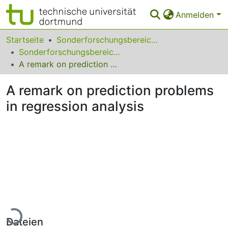
Anmelden
Bereiche & Sammlungen
Startseite
Sonderforschungsbereiche
Sonderforschungsbereich (SFB) 475
Das gesamte Repositorium
A remark on prediction problems in regression analysis
Statistiken
A remark on prediction problems
FAQ
in regression analysis
Leitlinien
Zurück zur Startseite
Lade...
Dateien