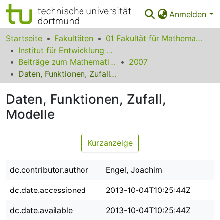
Anmelden
Bereiche & Sammlungen
Startseite
Fakultäten
01 Fakultät für Mathematik
Institut für Entwicklung und Erforschung des Mathematikunterrichts
Das gesamte Repositorium
Beiträge zum Mathematikunterricht
2007
Daten, Funktionen, Zufall, Modelle
Statistiken
Daten, Funktionen, Zufall,
FAQ
Modelle
Leitlinien
Zurück zur Startseite
Kurzanzeige
dc.contributor.author
Engel, Joachim
dc.date.accessioned
2013-10-04T10:25:44Z
dc.date.available
2013-10-04T10:25:44Z