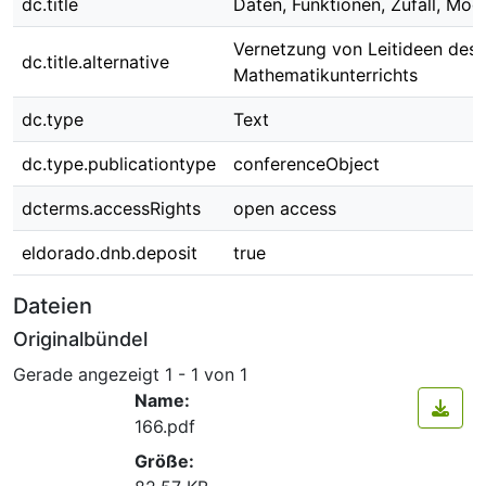
dc.title
Daten, Funktionen, Zufall, Mod
Vernetzung von Leitideen des
dc.title.alternative
Mathematikunterrichts
dc.type
Text
dc.type.publicationtype
conferenceObject
dcterms.accessRights
open access
eldorado.dnb.deposit
true
Dateien
Originalbündel
Gerade angezeigt
1 - 1 von 1
Name:
166.pdf
Größe: