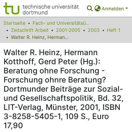
Anmelden
Bereiche & Sammlungen
Startseite
Fach- und Universitätsübergreifendes
Zeitschrift Arbeit
2001-2005
2003
Heft 1
Das gesamte Repositorium
Walter R. Heinz, Hermann Kotthoff, Gerd Peter (Hg.): Beratung ohne Forschung - Forschung ohnre Beratung? Dortmunder Beiträge zur Sozial- und Gesellschaftspolitik, Bd. 32, LIT-Verlag, Münster, 2001, ISBN 3-8258-5405-1, 109 S., Euro 17,90
Statistiken
Walter R. Heinz, Hermann
FAQ
Kotthoff, Gerd Peter (Hg.):
Beratung ohne Forschung -
Leitlinien
Forschung ohnre Beratung?
Zurück zur Startseite
Dortmunder Beiträge zur Sozial-
und Gesellschaftspolitik, Bd. 32,
LIT-Verlag, Münster, 2001, ISBN
3-8258-5405-1, 109 S., Euro
17,90