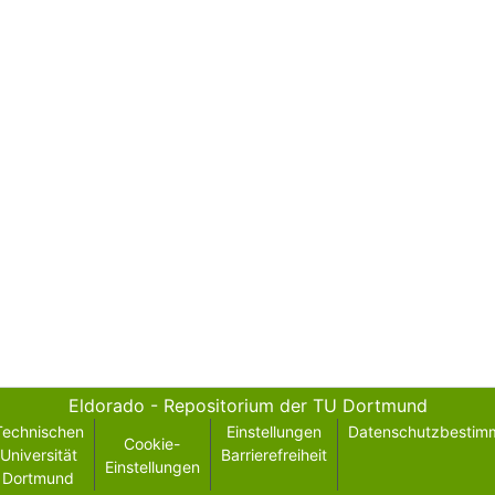
Eldorado - Repositorium der TU Dortmund
Technischen
Einstellungen
Datenschutzbestim
Cookie-
Universität
Barrierefreiheit
Einstellungen
Dortmund