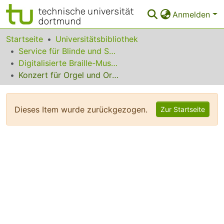
Anmelden
Bereiche & Sammlungen
Startseite
Universitätsbibliothek
Service für Blinde und Sehbehinderte
Das gesamte Repositorium
Digitalisierte Braille-Musik-Matrizen des VzfB
Konzert für Orgel und Orchester F-Dur op. 4 Nr. 4
Statistiken
FAQ
Dieses Item wurde zurückgezogen.
Zur Startseite
Leitlinien
Zurück zur Startseite