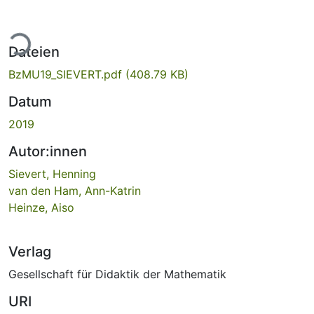
ade...
Dateien
BzMU19_SIEVERT.pdf
(408.79 KB)
Datum
2019
Autor:innen
Sievert, Henning
van den Ham, Ann-Katrin
Heinze, Aiso
Verlag
Gesellschaft für Didaktik der Mathematik
URI