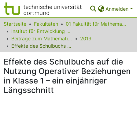
Anmelden
Bereiche & Sammlungen
Startseite
Fakultäten
01 Fakultät für Mathematik
Institut für Entwicklung und Erforschung des Mathematikunterrichts
Das gesamte Repositorium
Beiträge zum Mathematikunterricht
2019
Effekte des Schulbuchs auf die Nutzung Operativer Beziehungen in Klasse 1 – ein einjähriger Längsschnitt
Statistiken
Effekte des Schulbuchs auf die
FAQ
Nutzung Operativer Beziehungen
Leitlinien
in Klasse 1 – ein einjähriger
Zurück zur Startseite
Längsschnitt