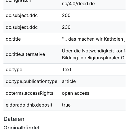
dc.rights.uri
nc/4.0/deed.de
dc.subject.ddc
200
dc.subject.ddc
230
dc.title
"... das machen wir Katholen ja
Über die Notwendigkeit konfes
dc.title.alternative
Bildung in religionspluraler Ges
dc.type
Text
dc.type.publicationtype
article
dcterms.accessRights
open access
eldorado.dnb.deposit
true
Dateien
Originalbündel