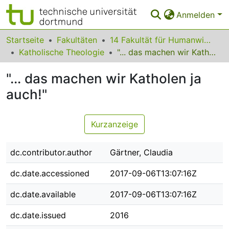
Anmelden
Bereiche & Sammlungen
Startseite
Fakultäten
14 Fakultät für Humanwissenschaften und Theologie
Katholische Theologie
"... das machen wir Katholen ja auch!"
Das gesamte Repositorium
"... das machen wir Katholen ja
Statistiken
auch!"
FAQ
Leitlinien
Kurzanzeige
Zurück zur Startseite
dc.contributor.author
Gärtner, Claudia
dc.date.accessioned
2017-09-06T13:07:16Z
dc.date.available
2017-09-06T13:07:16Z
dc.date.issued
2016