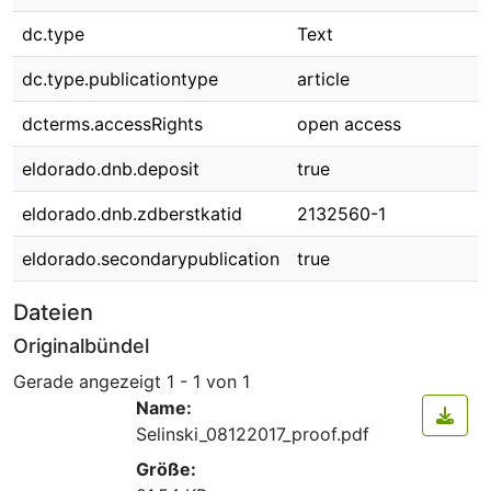
dc.type
Text
dc.type.publicationtype
article
dcterms.accessRights
open access
eldorado.dnb.deposit
true
eldorado.dnb.zdberstkatid
2132560-1
eldorado.secondarypublication
true
Dateien
Originalbündel
Gerade angezeigt
1 - 1 von 1
Name:
Selinski_08122017_proof.pdf
Größe: