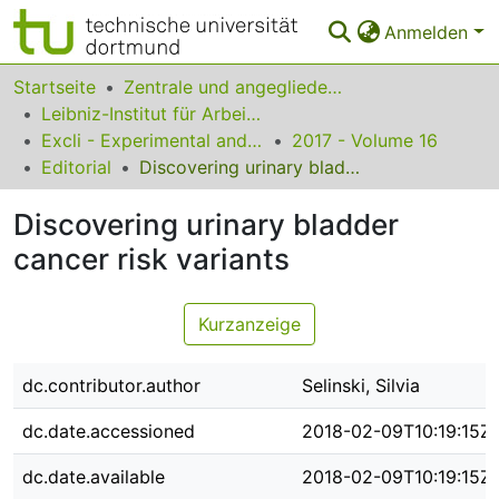
Anmelden
Bereiche & Sammlungen
Startseite
Zentrale und angegliederte Institute
Leibniz-Institut für Arbeitsforschung an der TU Dortmund
Das gesamte Repositorium
Excli - Experimental and Clinical Sciences
2017 - Volume 16
Editorial
Discovering urinary bladder cancer risk variants
Statistiken
Discovering urinary bladder
FAQ
cancer risk variants
Leitlinien
Zurück zur Startseite
Kurzanzeige
dc.contributor.author
Selinski, Silvia
dc.date.accessioned
2018-02-09T10:19:15Z
dc.date.available
2018-02-09T10:19:15Z