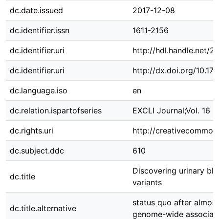
dc.date.issued
2017-12-08
dc.identifier.issn
1611-2156
dc.identifier.uri
http://hdl.handle.net/
dc.identifier.uri
http://dx.doi.org/10.
dc.language.iso
en
dc.relation.ispartofseries
EXCLI Journal;Vol. 16 2
dc.rights.uri
http://creativecommons
dc.subject.ddc
610
Discovering urinary bla
dc.title
variants
status quo after almost
dc.title.alternative
genome-wide associati