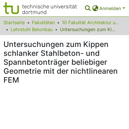
Anmelden
Bereiche & Sammlungen
Startseite
Fakultäten
10 Fakultät Architektur und Bauingenieurwesen
Lehrstuhl Betonbau
Untersuchungen zum Kippen schlanker Stahlbeton- und Spannbetonträger beliebiger Geometrie mit der nichtlinearen FEM
Das gesamte Repositorium
Untersuchungen zum Kippen
Statistiken
schlanker Stahlbeton- und
FAQ
Spannbetonträger beliebiger
Leitlinien
Geometrie mit der nichtlinearen
FEM
Zurück zur Startseite