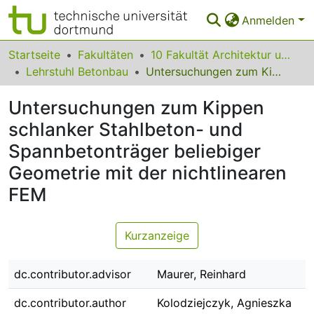
Anmelden
Bereiche & Sammlungen
Startseite
Fakultäten
10 Fakultät Architektur und Bauingenieurwesen
Lehrstuhl Betonbau
Untersuchungen zum Kippen schlanker Stahlbeton- und Spannbetonträger beliebiger Geometrie mit der nichtlinearen FEM
Das gesamte Repositorium
Untersuchungen zum Kippen
Statistiken
schlanker Stahlbeton- und
FAQ
Spannbetonträger beliebiger
Leitlinien
Geometrie mit der nichtlinearen
FEM
Zurück zur Startseite
Kurzanzeige
dc.contributor.advisor
Maurer, Reinhard
dc.contributor.author
Kolodziejczyk, Agnieszka