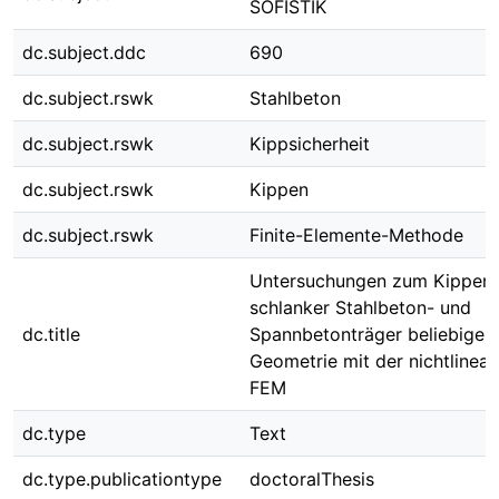
SOFISTIK
dc.subject.ddc
690
dc.subject.rswk
Stahlbeton
dc.subject.rswk
Kippsicherheit
dc.subject.rswk
Kippen
dc.subject.rswk
Finite-Elemente-Methode
Untersuchungen zum Kippen
schlanker Stahlbeton- und
dc.title
Spannbetonträger beliebiger
Geometrie mit der nichtlinear
FEM
dc.type
Text
dc.type.publicationtype
doctoralThesis