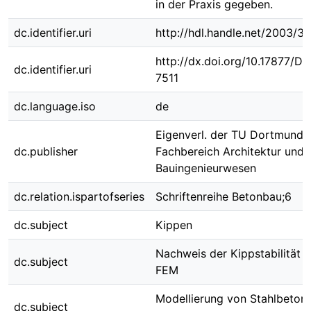
in der Praxis gegeben.
dc.identifier.uri
http://hdl.handle.net/2003/3
http://dx.doi.org/10.17877/D
dc.identifier.uri
7511
dc.language.iso
de
Eigenverl. der TU Dortmund,
dc.publisher
Fachbereich Architektur und
Bauingenieurwesen
dc.relation.ispartofseries
Schriftenreihe Betonbau;6
dc.subject
Kippen
Nachweis der Kippstabilität m
dc.subject
FEM
Modellierung von Stahlbeton 
dc.subject