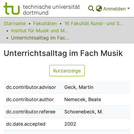
Anmelden
Bereiche & Sammlungen
Startseite
Fakultäten
16 Fakultät Kunst- und Sportwissenschaften
Institut für Musik und Musikwissenschaft
Das gesamte Repositorium
Unterrichtsalltag im Fach Musik
Statistiken
Unterrichtsalltag im Fach Musik
FAQ
Kurzanzeige
Leitlinien
Zurück zur Startseite
dc.contributor.advisor
Geck, Martin
dc.contributor.author
Nemecek, Beate
dc.contributor.referee
Schoenebeck, M.
dc.date.accepted
2002