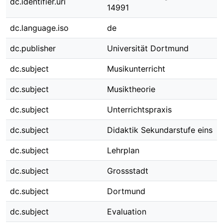
dc.identifier.uri
14991
dc.language.iso
de
dc.publisher
Universität Dortmund
dc.subject
Musikunterricht
dc.subject
Musiktheorie
dc.subject
Unterrichtspraxis
dc.subject
Didaktik Sekundarstufe eins
dc.subject
Lehrplan
dc.subject
Grossstadt
dc.subject
Dortmund
dc.subject
Evaluation