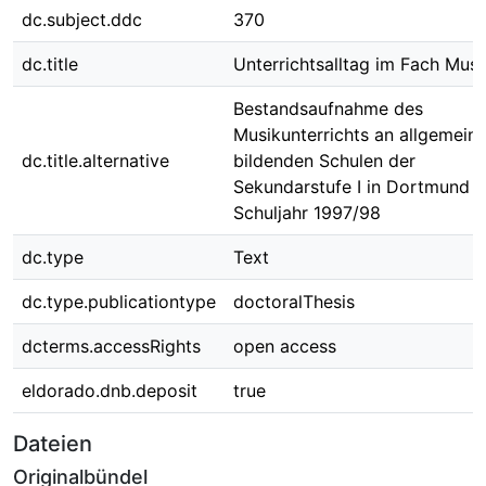
dc.subject.ddc
370
dc.title
Unterrichtsalltag im Fach Musi
Bestandsaufnahme des
Musikunterrichts an allgemein
dc.title.alternative
bildenden Schulen der
Sekundarstufe I in Dortmund i
Schuljahr 1997/98
dc.type
Text
dc.type.publicationtype
doctoralThesis
dcterms.accessRights
open access
eldorado.dnb.deposit
true
Dateien
Originalbündel