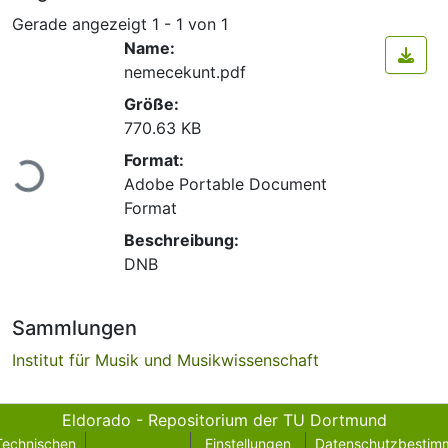
Gerade angezeigt
1 - 1 von 1
Name:
nemecekunt.pdf
Größe:
770.63 KB
Format:
Lade...
Adobe Portable Document
Format
Beschreibung:
DNB
Sammlungen
Institut für Musik und Musikwissenschaft
Eldorado - Repositorium der TU Dortmund
Technischen
Einstellungen
Datenschutzbestim