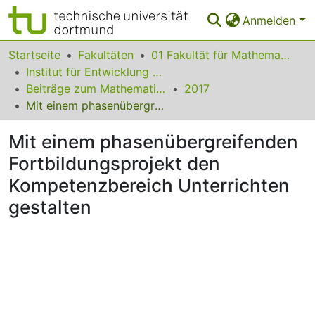
Anmelden
Bereiche & Sammlungen
Startseite
Fakultäten
01 Fakultät für Mathematik
Institut für Entwicklung und Erforschung des Mathematikunterrichts
Das gesamte Repositorium
Beiträge zum Mathematikunterricht
2017
Mit einem phasenübergreifenden Fortbildungsprojekt den Kompetenzbereich Unterrichten gestalten
Statistiken
Mit einem phasenübergreifenden
FAQ
Fortbildungsprojekt den
Leitlinien
Kompetenzbereich Unterrichten
Zurück zur Startseite
gestalten