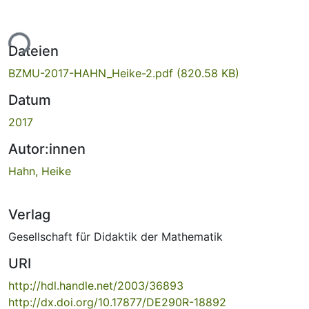
ade...
Dateien
BZMU-2017-HAHN_Heike-2.pdf
(820.58 KB)
Datum
2017
Autor:innen
Hahn, Heike
Verlag
Gesellschaft für Didaktik der Mathematik
URI
http://hdl.handle.net/2003/36893
http://dx.doi.org/10.17877/DE290R-18892