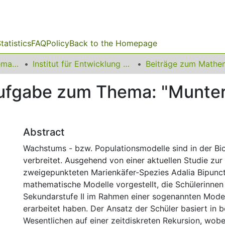
tatistics
FAQ
Policy
Back to the Homepage
01 Fakultät für Mathematik
Institut für Entwicklung und Erforschung des Mathematikunterrichts
aufgabe zum Thema: "Munter
Abstract
Wachstums - bzw. Populationsmodelle sind in der B
verbreitet. Ausgehend von einer aktuellen Studie zur
zweigepunkteten Marienkäfer-Spezies Adalia Bipunc
mathematische Modelle vorgestellt, die Schülerinnen
Sekundarstufe II im Rahmen einer sogenannten Mode
erarbeitet haben. Der Ansatz der Schüler basiert in b
Wesentlichen auf einer zeitdiskreten Rekursion, wobe