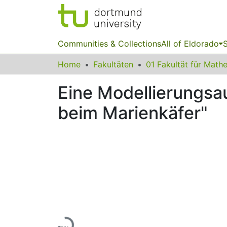
Communities & Collections
All of Eldorado
S
Home
Fakultäten
Eine Modellierungs
beim Marienkäfer"
Loading...