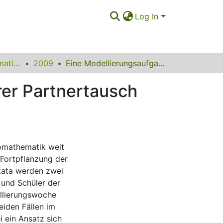
Log In
Beiträge zum Mathematikunterricht
2009
Eine Modellierungsaufgabe zum Thema: "Munterer Partnertausch beim Marienkäfer"
er Partnertausch
iomathematik weit
 Fortpflanzung der
tata werden zwei
 und Schüler der
llierungswoche
eiden Fällen im
i ein Ansatz sich