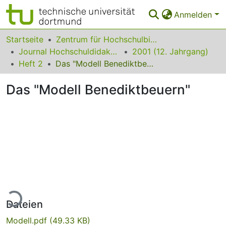
Anmelden
Bereiche & Sammlungen
Startseite
Zentrum für Hochschulbildung (zhb)
Journal Hochschuldidaktik
2001 (12. Jahrgang)
Das gesamte Repositorium
Heft 2
Das "Modell Benediktbeuern"
Statistiken
Das "Modell Benediktbeuern"
FAQ
Leitlinien
Zurück zur Startseite
Lade...
Dateien
Modell.pdf
(49.33 KB)