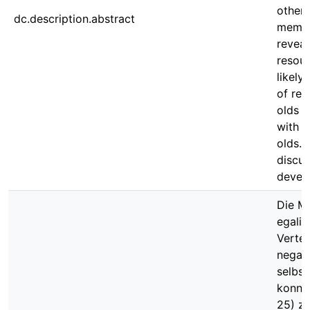
other 
dc.description.abstract
membe
reveal
resour
likely
of res
olds a
with 
olds. 
discus
devel
Die Mo
egalit
Vertei
negat
selbst
konnte
25) z