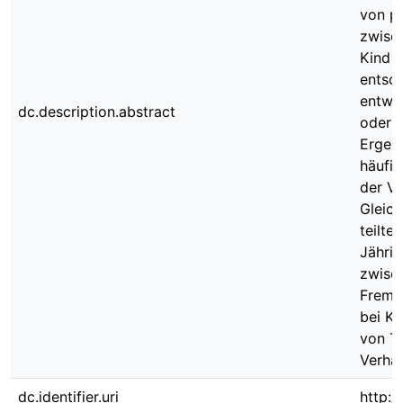
von p
zwisch
Kind i
entsc
entwed
dc.description.abstract
oder e
Ergebn
häufig
der Va
Gleich
teilte
Jährig
zwisc
Fremdg
bei Ki
von Th
Verhal
dc.identifier.uri
http:/