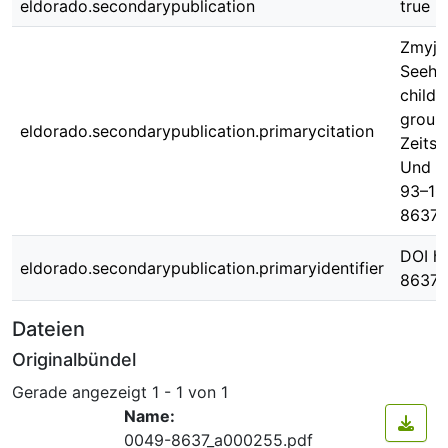
eldorado.secondarypublication
true
Zmyj, 
Seeha
childr
group
eldorado.secondarypublication.primarycitation
Zeitsc
Und P
93–104
8637/
DOI ht
eldorado.secondarypublication.primaryidentifier
8637/
Dateien
Originalbündel
Gerade angezeigt
1 - 1 von 1
Name:
0049-8637_a000255.pdf