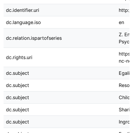
dc.identifier.uri
http:
dc.language.iso
en
Z. En
dc.relation.ispartofseries
Psycho
https:
dc.rights.uri
nc-nd/
dc.subject
Egalit
dc.subject
Resou
dc.subject
Childr
dc.subject
Shari
dc.subject
Ingrou