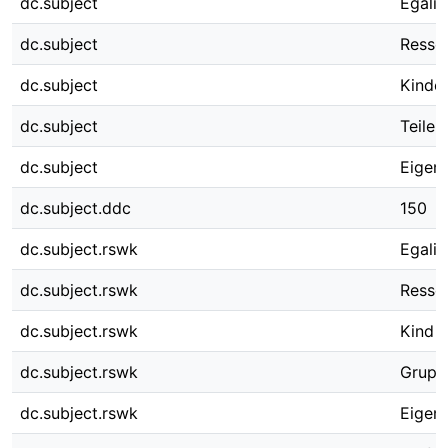
dc.subject
Egalit
dc.subject
Resso
dc.subject
Kinde
dc.subject
Teilen
dc.subject
Eigen
dc.subject.ddc
150
dc.subject.rswk
Egalit
dc.subject.rswk
Resso
dc.subject.rswk
Kind
dc.subject.rswk
Grupp
dc.subject.rswk
Eigen