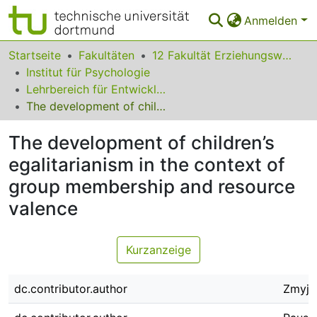
Anmelden
Bereiche & Sammlungen
Startseite
Fakultäten
12 Fakultät Erziehungswissenschaft, Psychologie und Bildungsforschung
Institut für Psychologie
Das gesamte Repositorium
Lehrbereich für Entwicklungspsychologie
The development of children’s egalitarianism in the context of group membership and resource valence
Statistiken
The development of children’s
FAQ
egalitarianism in the context of
Leitlinien
group membership and resource
Zurück zur Startseite
valence
Kurzanzeige
dc.contributor.author
Zmyj,