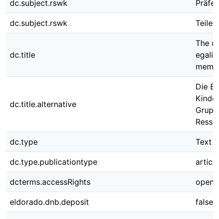
dc.subject.rswk
Präfe
dc.subject.rswk
Teilen
The de
dc.title
egalit
membe
Die En
Kinde
dc.title.alternative
Grupp
Resso
dc.type
Text
dc.type.publicationtype
article
dcterms.accessRights
open 
eldorado.dnb.deposit
false