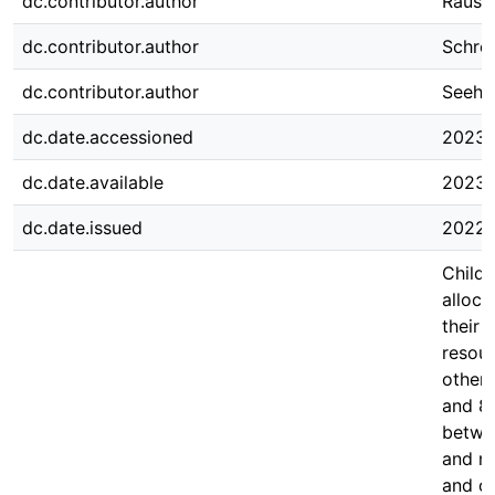
dc.contributor.author
Rausc
dc.contributor.author
Schröd
dc.contributor.author
Seeha
dc.date.accessioned
2023-
dc.date.available
2023-
dc.date.issued
2022-
Childr
alloca
their 
resou
others
and 8-
betwee
and ne
and ot