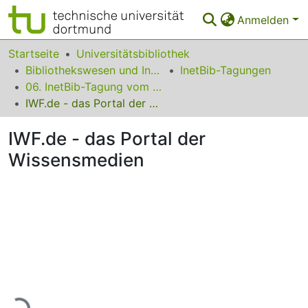
Anmelden
Bereiche & Sammlungen
Startseite
Universitätsbibliothek
Bibliothekswesen und Information
InetBib-Tagungen
Das gesamte Repositorium
06. InetBib-Tagung vom 18. bis 20. September 2002 in Göttingen
IWF.de - das Portal der Wissensmedien
Statistiken
IWF.de - das Portal der
FAQ
Wissensmedien
Leitlinien
Zurück zur Startseite
Lade...