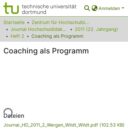
Anmelden
Bereiche & Sammlungen
Startseite
Zentrum für Hochschulbildung (zhb)
Journal Hochschuldidaktik
2011 (22. Jahrgang)
Das gesamte Repositorium
Heft 2
Coaching als Programm
Statistiken
Coaching als Programm
FAQ
Leitlinien
Zurück zur Startseite
ade...
Dateien
Journal_HD_2011_2_Wergen_Wildt_Wildt.pdf
(102.53 KB)