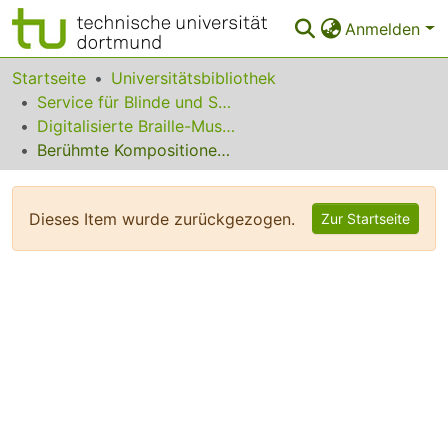
Anmelden
Bereiche & Sammlungen
Startseite
Universitätsbibliothek
Service für Blinde und Sehbehinderte
Das gesamte Repositorium
Digitalisierte Braille-Musik-Matrizen des VzfB
Berühmte Kompositionen für Violine Band 1: Moto Perpetuo
Statistiken
FAQ
Dieses Item wurde zurückgezogen.
Zur Startseite
Leitlinien
Zurück zur Startseite