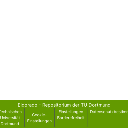
Eldorado - Repositorium der TU Dortmund
Technischen
Einstellungen
Datenschutzbestim
Cookie-
Universität
Barrierefreiheit
Einstellungen
Dortmund