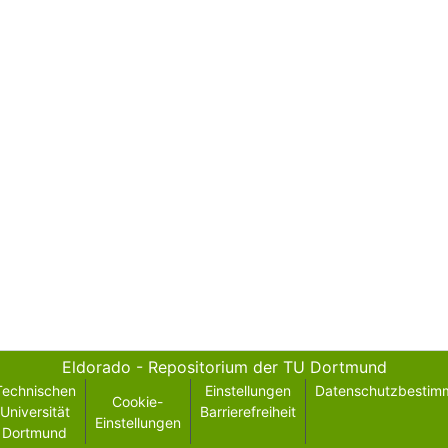
Eldorado - Repositorium der TU Dortmund
Technischen
Einstellungen
Datenschutzbestim
Cookie-
Universität
Barrierefreiheit
Einstellungen
Dortmund