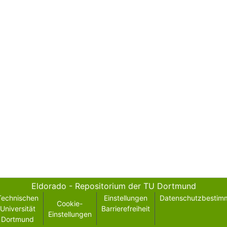
Eldorado - Repositorium der TU Dortmund
Technischen
Einstellungen
Datenschutzbestim
Cookie-
Universität
Barrierefreiheit
Einstellungen
Dortmund