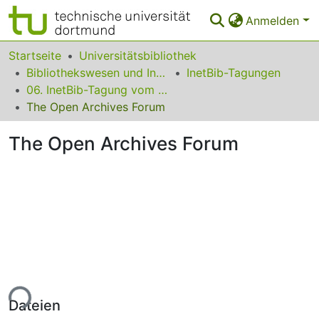
Anmelden
Bereiche & Sammlungen
Startseite
Universitätsbibliothek
Bibliothekswesen und Information
InetBib-Tagungen
Das gesamte Repositorium
06. InetBib-Tagung vom 18. bis 20. September 2002 in Göttingen
The Open Archives Forum
Statistiken
The Open Archives Forum
FAQ
Leitlinien
Zurück zur Startseite
ade...
Dateien