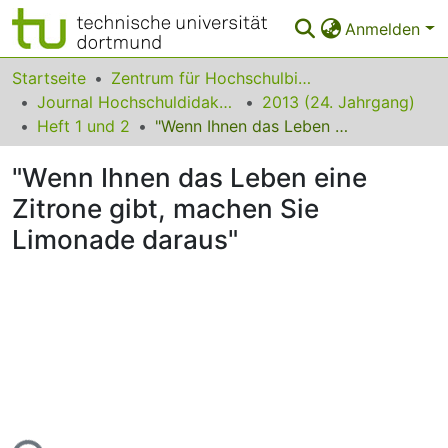
Anmelden
Bereiche & Sammlungen
Startseite
Zentrum für Hochschulbildung (zhb)
Journal Hochschuldidaktik
2013 (24. Jahrgang)
Das gesamte Repositorium
Heft 1 und 2
"Wenn Ihnen das Leben eine Zitrone gibt, machen Sie Limonade daraus"
Statistiken
"Wenn Ihnen das Leben eine
FAQ
Zitrone gibt, machen Sie
Limonade daraus"
Leitlinien
Zurück zur Startseite