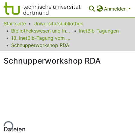
Anmelden
Bereiche & Sammlungen
Startseite
Universitätsbibliothek
Bibliothekswesen und Information
InetBib-Tagungen
Das gesamte Repositorium
13. InetBib-Tagung vom 10. bis 12. Februar 2016 in Stuttgart
Schnupperworkshop RDA
Statistiken
Schnupperworkshop RDA
FAQ
Leitlinien
Zurück zur Startseite
ade...
Dateien