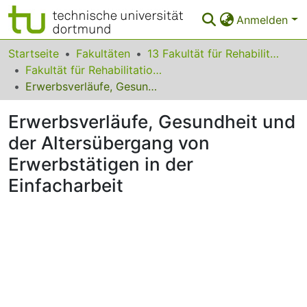
Anmelden
Bereiche & Sammlungen
Startseite
Fakultäten
13 Fakultät für Rehabilitationswissenschaften
Fakultät für Rehabilitationswissenschaften
Das gesamte Repositorium
Erwerbsverläufe, Gesundheit und der Altersübergang von Erwerbstätigen in der Einfacharbeit
Statistiken
Erwerbsverläufe, Gesundheit und
FAQ
der Altersübergang von
Erwerbstätigen in der
Leitlinien
Einfacharbeit
Zurück zur Startseite